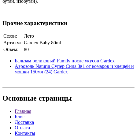
бутан, изобутан).
Прочие характеристики
Сезон:
Лето
Артикул:
Gardex Baby 80ml
Объем:
80
Бальзам роликовый Family после укусов Gardex
Аэрозоль Naturin Супер Сила 3в1 от комаров и клещей и
мошки 150мл (24) Gardex
Основные
страницы
Главная
Блог
Доставка
Оплата
Контакты