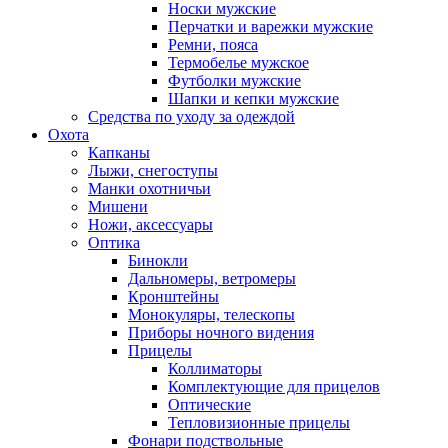
Носки мужские
Перчатки и варежки мужские
Ремни, пояса
Термобелье мужское
Футболки мужские
Шапки и кепки мужские
Средства по уходу за одеждой
Охота
Капканы
Лыжи, снегоступы
Манки охотничьи
Мишени
Ножи, аксессуары
Оптика
Бинокли
Дальномеры, ветромеры
Кронштейны
Монокуляры, телескопы
Приборы ночного видения
Прицелы
Коллиматоры
Комплектующие для прицелов
Оптические
Тепловизионные прицелы
Фонари подствольные