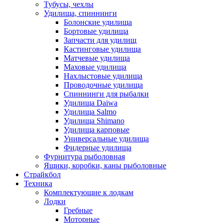
Тубусы, чехлы
Удилища, спиннинги
Болонские удилища
Бортовые удилища
Запчасти для удилищ
Кастинговые удилища
Матчевые удилища
Маховые удилища
Нахлыстовые удилища
Проводочные удилища
Спиннинги для рыбалки
Удилища Daiwa
Удилища Salmo
Удилища Shimano
Удилища карповые
Универсальные удилища
Фидерные удилища
Фурнитура рыболовная
Ящики, коробки, каны рыболовные
Страйкбол
Техника
Комплектующие к лодкам
Лодки
Гребные
Моторные