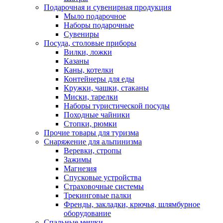
Подарочная и сувенирная продукция
Мыло подарочное
Наборы подарочные
Сувениры
Посуда, столовые приборы
Вилки, ложки
Казаны
Каны, котелки
Контейнеры для еды
Кружки, чашки, стаканы
Миски, тарелки
Наборы туристической посуды
Походные чайники
Стопки, рюмки
Прочие товары для туризма
Снаряжение для альпинизма
Веревки, стропы
Зажимы
Магнезия
Спусковые устройства
Страховочные системы
Трекинговые палки
Френды, закладки, крючья, шлямбурное
оборудование
Спальные мешки