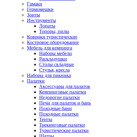
Гамаки
Гермомешки
Зонты
Инструменты
Лопаты
Топоры, пилы
Коврики туристические
Костровое оборудование
Мебель для кемпинга
Наборы мебели
Раскладушки
Столы складные
Стулья, кресла
Наборы для пикника
Палатки
Аксессуары для палаток
Кемпинговые палатки
Недорогие палатки
Печи для палаток и бань
Походные бани
Походные палатки
Тенты
Трекинговые палатки
Туристические палатки
Шатры