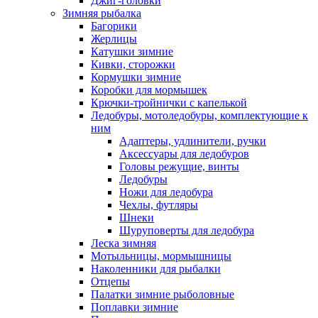
Джиг-головки
Зимняя рыбалка
Багорики
Жерлицы
Катушки зимние
Кивки, сторожки
Кормушки зимние
Коробки для мормышек
Крючки-тройнички с капелькой
Ледобуры, мотоледобуры, комплектующие к
ним
Адаптеры, удлинители, ручки
Аксессуары для ледобуров
Головы режущие, винты
Ледобуры
Ножи для ледобура
Чехлы, футляры
Шнеки
Шуруповерты для ледобура
Леска зимняя
Мотыльницы, мормышницы
Наколенники для рыбалки
Отцепы
Палатки зимние рыболовные
Поплавки зимние