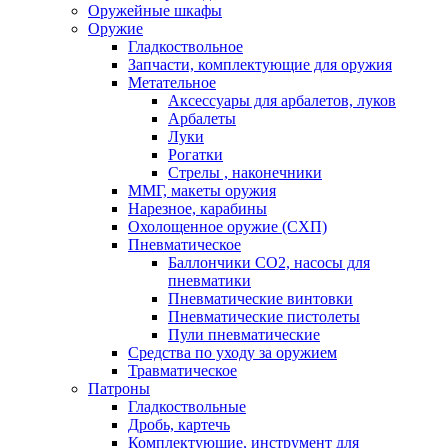
Оружейные шкафы
Оружие
Гладкоствольное
Запчасти, комплектующие для оружия
Метательное
Аксессуары для арбалетов, луков
Арбалеты
Луки
Рогатки
Стрелы , наконечники
ММГ, макеты оружия
Нарезное, карабины
Охолощенное оружие (СХП)
Пневматическое
Баллончики СО2, насосы для
пневматики
Пневматические винтовки
Пневматические пистолеты
Пули пневматические
Средства по уходу за оружием
Травматическое
Патроны
Гладкоствольные
Дробь, картечь
Комплектующие, инструмент для