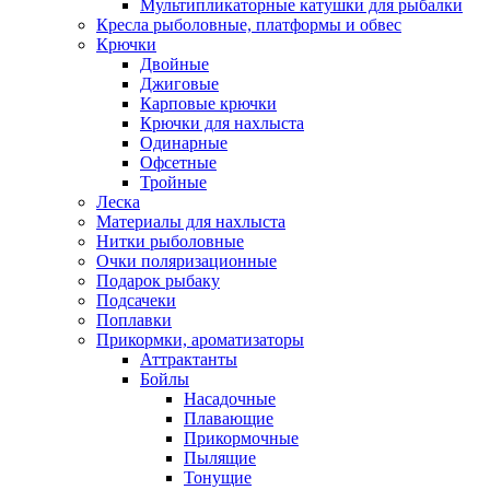
Мультипликаторные катушки для рыбалки
Кресла рыболовные, платформы и обвес
Крючки
Двойные
Джиговые
Карповые крючки
Крючки для нахлыста
Одинарные
Офсетные
Тройные
Леска
Материалы для нахлыста
Нитки рыболовные
Очки поляризационные
Подарок рыбаку
Подсачеки
Поплавки
Прикормки, ароматизаторы
Аттрактанты
Бойлы
Насадочные
Плавающие
Прикормочные
Пылящие
Тонущие